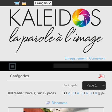
Enregistrement
|
Connexion
Catégories
Saut rapide
100 Media trouvé(s) sur 12 pages
l
1
l
2
l
3
l
4
l
5
l
6
l
7
l
8
l
Diaporama