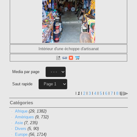
Intérieur d'une échoppe d'artisanat
Media par page
Saut rapide
l
1
l
2
l
3
l
4
l
5
l
6
l
7
l
8
l
Catégories
Afrique
(29, 1382)
Amériques
(9, 732)
Asie
(7, 235)
Divers
(5, 90)
Europe
(56, 1714)