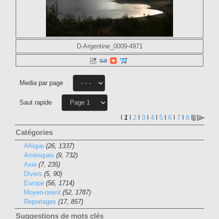
D-Argentine_0009-4971
Media par page
Saut rapide
l
1
l
2
l
3
l
4
l
5
l
6
l
7
l
8
l
Catégories
Afrique
(26, 1337)
Amériques
(9, 732)
Asie
(7, 235)
Divers
(5, 90)
Europe
(56, 1714)
Moyen-orient
(52, 1787)
Reportages
(17, 857)
Suggestions de mots clés