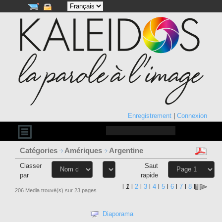
Enregistrement
|
Connexion
Catégories
Amériques
Argentine
Classer
Saut
par
rapide
l
1
l
2
l
3
l
4
l
5
l
6
l
7
l
8
l
206 Media trouvé(s) sur 23 pages
Diaporama