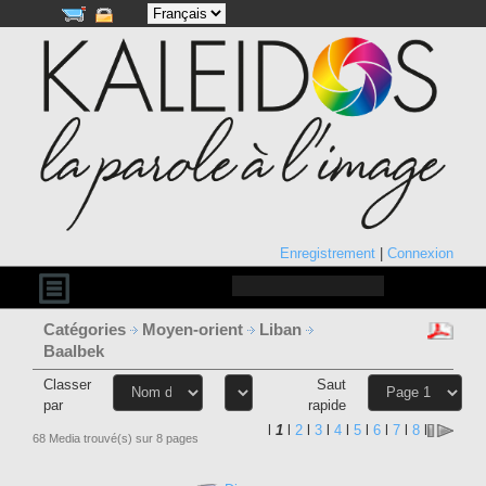
Enregistrement
|
Connexion
Catégories
Moyen-orient
Liban
Baalbek
Classer
Saut
par
rapide
l
1
l
2
l
3
l
4
l
5
l
6
l
7
l
8
l
68 Media trouvé(s) sur 8 pages