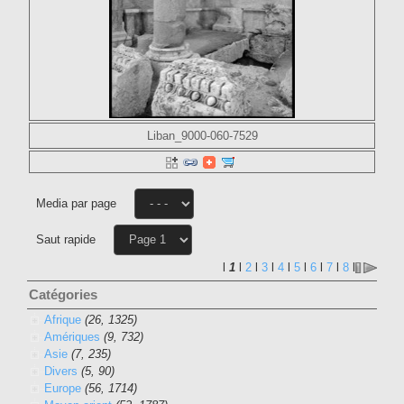
Liban_9000-060-7529
Media par page
Saut rapide
l
1
l
2
l
3
l
4
l
5
l
6
l
7
l
8
l
Catégories
Afrique
(26, 1325)
Amériques
(9, 732)
Asie
(7, 235)
Divers
(5, 90)
Europe
(56, 1714)